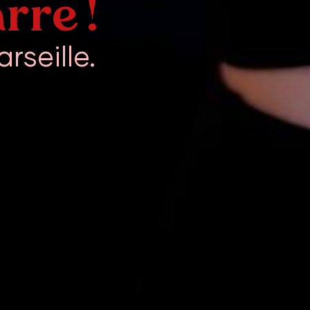
rre !
rseille.