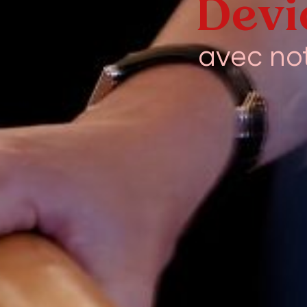
Devi
avec not